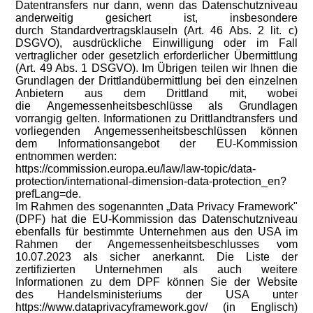
Datentransfers nur dann, wenn das Datenschutzniveau
anderweitig gesichert ist, insbesondere
durch Standardvertragsklauseln (Art. 46 Abs. 2 lit. c)
DSGVO), ausdrückliche Einwilligung oder im Fall
vertraglicher oder gesetzlich erforderlicher Übermittlung
(Art. 49 Abs. 1 DSGVO). Im Übrigen teilen wir Ihnen die
Grundlagen der Drittlandübermittlung bei den einzelnen
Anbietern aus dem Drittland mit, wobei
die Angemessenheitsbeschlüsse als Grundlagen
vorrangig gelten. Informationen zu Drittlandtransfers und
vorliegenden Angemessenheitsbeschlüssen können
dem Informationsangebot der EU-Kommission
entnommen werden:
https://commission.europa.eu/law/law-topic/data-
protection/international-dimension-data-protection_en?
prefLang=de.
Im Rahmen des sogenannten „Data Privacy Framework"
(DPF) hat die EU-Kommission das Datenschutzniveau
ebenfalls für bestimmte Unternehmen aus den USA im
Rahmen der Angemessenheitsbeschlusses vom
10.07.2023 als sicher anerkannt. Die Liste der
zertifizierten Unternehmen als auch weitere
Informationen zu dem DPF können Sie der Website
des Handelsministeriums der USA unter
https://www.dataprivacyframework.gov/ (in Englisch)