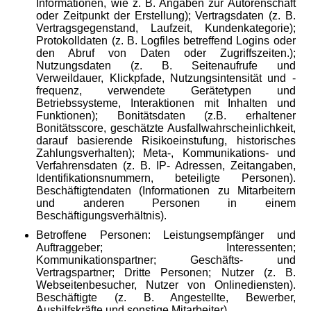
Informationen, wie z. B. Angaben zur Autorenschaft
oder Zeitpunkt der Erstellung); Vertragsdaten (z. B.
Vertragsgegenstand, Laufzeit, Kundenkategorie);
Protokolldaten (z. B. Logfiles betreffend Logins oder
den Abruf von Daten oder Zugriffszeiten.);
Nutzungsdaten (z. B. Seitenaufrufe und
Verweildauer, Klickpfade, Nutzungsintensität und -
frequenz, verwendete Gerätetypen und
Betriebssysteme, Interaktionen mit Inhalten und
Funktionen); Bonitätsdaten (z.B. erhaltener
Bonitätsscore, geschätzte Ausfallwahrscheinlichkeit,
darauf basierende Risikoeinstufung, historisches
Zahlungsverhalten); Meta-, Kommunikations- und
Verfahrensdaten (z. B. IP- Adressen, Zeitangaben,
Identifikationsnummern, beteiligte Personen).
Beschäftigtendaten (Informationen zu Mitarbeitern
und anderen Personen in einem
Beschäftigungsverhältnis).
Betroffene Personen: Leistungsempfänger und
Auftraggeber; Interessenten;
Kommunikationspartner; Geschäfts- und
Vertragspartner; Dritte Personen; Nutzer (z. B.
Webseitenbesucher, Nutzer von Onlinediensten).
Beschäftigte (z. B. Angestellte, Bewerber,
Aushilfskräfte und sonstige Mitarbeiter).